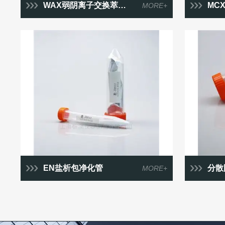
WAX弱阴离子交换萃取柱
MC
MORE+
EN盐析包净化管
分散
MORE+