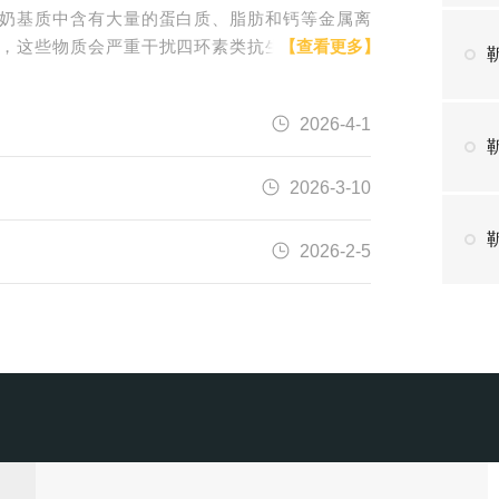
奶基质中含有大量的蛋白质、脂肪和钙等金属离
，这些物质会严重干扰四环素类抗生素的色谱检
【查看更多】
，导致峰形拖尾、回收率偏低，必须通过有效的净
步骤去除干扰才能获得可靠的检测结果。靳澜C18
2026-4-1
相萃取小柱凭借强非极性相互作用的吸附特性，能
四环素类化合物实现稳定保留，同时高效去除牛奶
的大...
2026-3-10
靳
2026-2-5