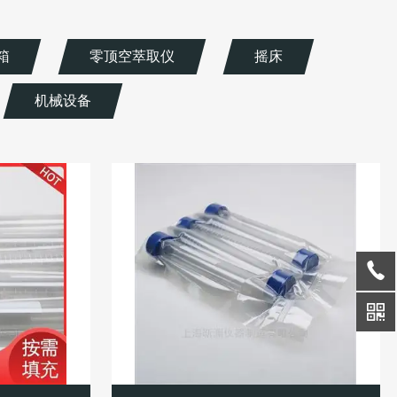
箱
零顶空萃取仪
摇床
机械设备