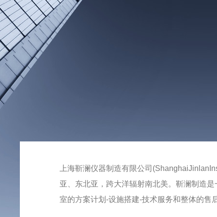
上海靳澜仪器制造有限公司(ShanghaiJinlan
亚、东北亚，跨大洋辐射南北美。靳澜制造是
室的方案计划-设施搭建-技术服务和整体的