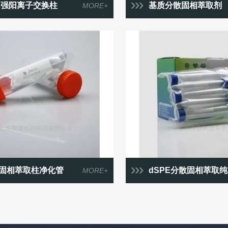
X强阳离子交换柱
基质分散固相萃取剂
MORE+
固相萃取柱净化管
dSPE分散固相萃取纯化管
MORE+