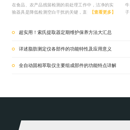
在食品、农产品残留检测的前处理工作中，洁净的实
牛
验器具是降低检测空白干扰的关键，直接影响数据准
【查看更多】
子
确性。QuEChERS净化管常用于萃取液杂质吸附与净
测
化处理，可有效去除样品中的色素、油脂与干扰物
化
超实用！索氏提取器定期维护保养方法大汇总
质。规范完成整套清洗流程，能让QuEChERS净化管
固
保持洁净状态，满足重复使用的实验标准，节...
对
中
详述脂肪测定仪各部件的功能特性及应用意义
全自动固相萃取仪主要组成部件的功能特点详解