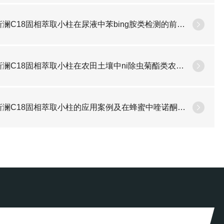
靳澜C18固相萃取小柱在尿液中苯bing胺类检测的前处理技术
靳澜C18固相萃取小柱在农田土壤中ni除虫菊酯类农残检测的净化方法
澜C18固相萃取小柱的应用案例及在蜂蜜中喹诺酮类残留检测的前处理技术