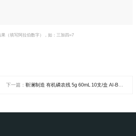
结果（填写阿拉伯数字），如：三加四=7
下一篇：
靳澜制造 有机磷农残 5g 60mL 10支/盒 Al-B碱性 PH9.5 氧化铝固相萃取柱