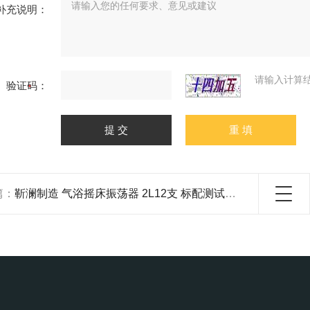
补充说明：
请输入计算
验证码：
篇：
靳澜制造 气浴摇床振荡器 2L12支 标配测试透气孔