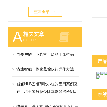
查看全部
A
相关文章
RTICLES
简要讲解一下真空干燥箱干燥样品
产
浅述智能一体化蒸馏仪的操作方法
靳澜HLB固相萃取小柱的应用案例及
在土壤中磺酰脲类除草剂残留检测中
在
的应用
快来看，基因扩增PCR仪有着不止一