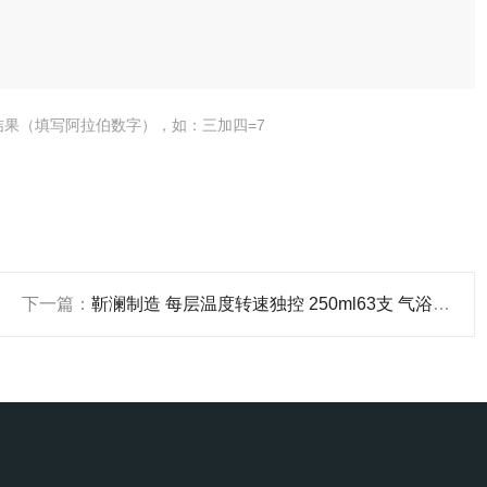
结果（填写阿拉伯数字），如：三加四=7
下一篇：
靳澜制造 每层温度转速独控 250ml63支 气浴恒温摇床培养箱