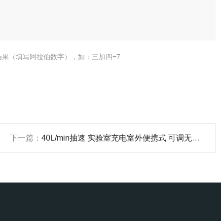
结果（填写阿拉伯数字），如：三加四=7
下一篇：
40L/min抽速 实验室充电室外便携式 可调无油隔膜真空泵 正负压型 产品关键词:实验室隔膜真空泵哪里有卖;无油实验室真空泵;实验室隔膜真空泵价格;隔膜真空泵40l、min