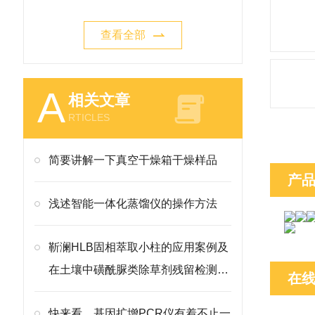
查看全部
A
相关文章
RTICLES
简要讲解一下真空干燥箱干燥样品
产
浅述智能一体化蒸馏仪的操作方法
靳澜HLB固相萃取小柱的应用案例及
在土壤中磺酰脲类除草剂残留检测中
在
的应用
快来看，基因扩增PCR仪有着不止一