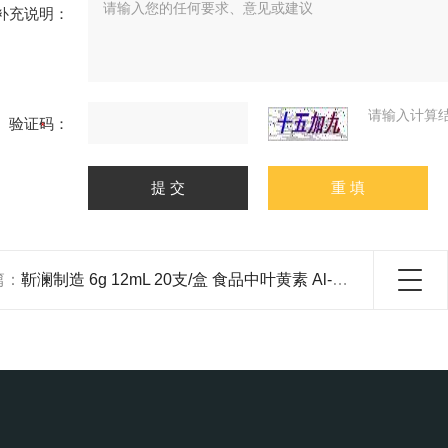
补充说明：
请输入计算
验证码：
篇：
靳澜制造 6g 12mL 20支/盒 ⻝品中叶⻩素 Al-N中性 PH7 氧化铝固相萃取柱