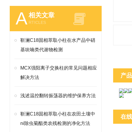
A
相关文章
RTICLES
靳澜C18固相萃取小柱在水产品中硝
基呋喃类代谢物检测
MCX强阳离子交换柱的常见问题相应
产
解决方法
浅述温控翻转振荡器的维护保养方法
靳澜C18固相萃取小柱在农田土壤中
在
ni除虫菊酯类农残检测的净化方法