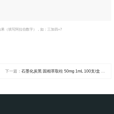
结果（填写阿拉伯数字），如：三加四=7
下一篇：
石墨化炭黑 固相萃取柱 50mg 1mL 100支/盒 脱色除盐色素 靳澜制造