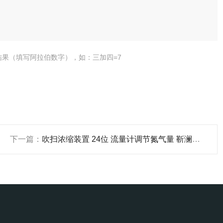
结果（填写阿拉伯数字），如：三加四=7
下一篇：
吹扫浓缩装置 24位 流量计调节氮气量 靳澜制造