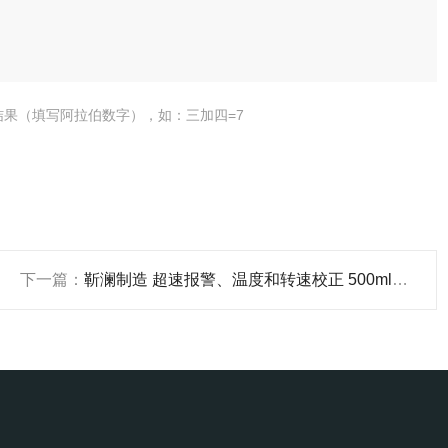
结果（填写阿拉伯数字），如：三加四=7
下一篇：
靳澜制造 超速报警、温度和转速校正 500ml×43支/层 气浴振荡摇床