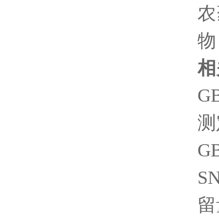
农
物
相
G
测
G
S
留