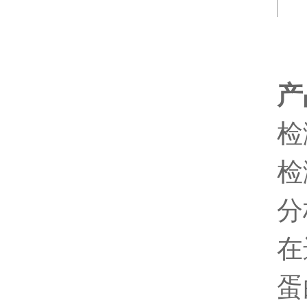
产
检
检
分
在
蛋