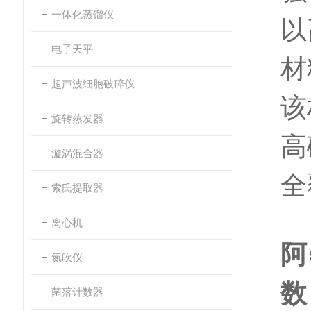
一体化蒸馏仪
以
电子天平
材
超声波细胞破碎仪
该
旋转蒸发器
高
漩涡混合器
全
索氏提取器
离心机
阿
氮吹仪
数
菌落计数器