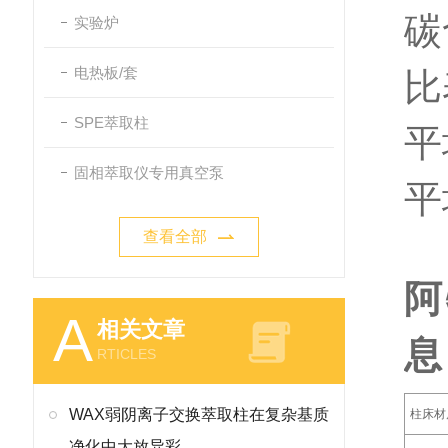
碳
实验炉
电热板/套
比
SPE萃取柱
平
固相萃取仪专用真空泵
平
查看全部
阿
A
相关文章
息
RTICLES
WAX弱阴离子交换萃取柱在复杂基质
柱床材
净化中大放异彩