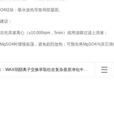
O4结块：吸水放热导致局部凝固。
建议：
高速离心（≥10,000rpm，5min）或用滤膜过滤上清液；
SO4时缓慢振荡，避免剧烈放热；可预先将MgSO4与其它
篇：
WAX弱阴离子交换萃取柱在复杂基质净化中大放异彩