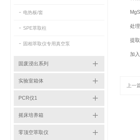
MgS
电热板/套
处理
SPE萃取柱
提取后先
固相萃取仪专用真空泵
加入Mg
固废浸出系列
实验室箱体
上一
PCR仪1
摇床培养箱
零顶空萃取仪