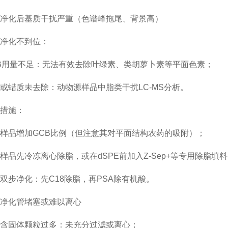
化后基质干扰严重（色谱峰拖尾、背景高）
化不到位：
用量不足：无法有效去除叶绿素、类胡萝卜素等平面色素；
蜡质未去除：动物源样品中脂类干扰LC-MS分析。
措施：
品增加GCB比例（但注意其对平面结构农药的吸附）；
先冷冻离心除脂，或在dSPE前加入Z-Sep+等专用除脂填料
净化：先C18除脂，再PSA除有机酸。
化管堵塞或难以离心
固体颗粒过多：未充分过滤或离心；