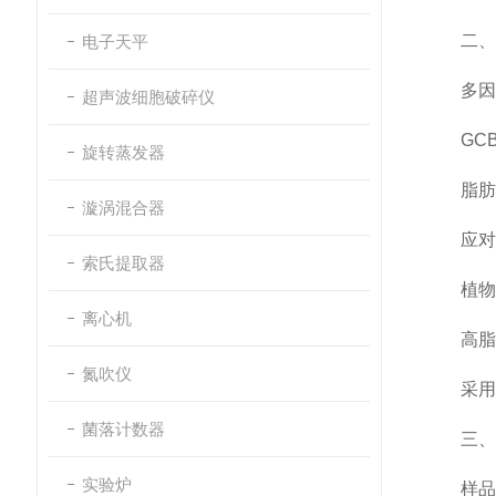
二、净
电子天平
多因净
超声波细胞破碎仪
GCB
旋转蒸发器
脂肪或
漩涡混合器
应对
索氏提取器
植物样
离心机
高脂样品
氮吹仪
采用双步
菌落计数器
三、净
实验炉
样品含