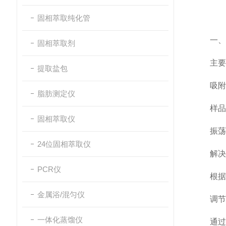
固相萃取纯化管
一、目
固相萃取剂
主要
提取盐包
吸附剂选
脂肪测定仪
样品p
固相萃取仪
振荡时
24位固相萃取仪
解决
PCR仪
根据目标
金属浴/混匀仪
调节提
一体化蒸馏仪
通过加