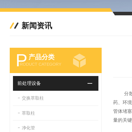
新闻资讯
P
产品分类
RODUCT CATEGORY
前处理设备
分散固
交换萃取柱
药、环
管体堵
萃取柱
量的关键
净化管