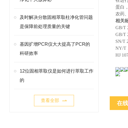
在进
蛋白，
农药
及时解决分散固相萃取柱净化管问题
相关
是保障前处理质量的关键
GB/
GB/
SN/
基因扩增PCR仪大大提高了PCR的
NY/
科研效率
HJ 
12位固相萃取仪是如何进行萃取工作
的
查看全部
在