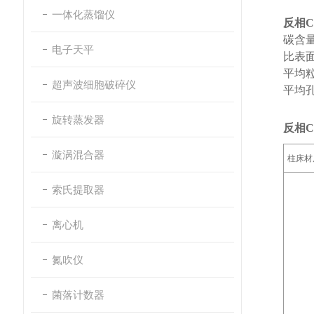
一体化蒸馏仪
反相
碳含量
电子天平
比表面积
平均粒
超声波细胞破碎仪
平均孔
旋转蒸发器
反相
漩涡混合器
柱床材
索氏提取器
离心机
氮吹仪
菌落计数器