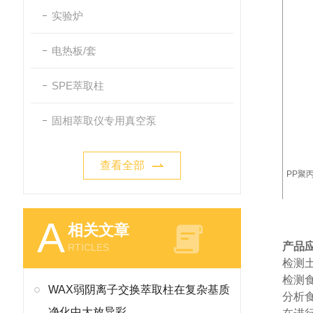
实验炉
电热板/套
SPE萃取柱
固相萃取仪专用真空泵
查看全部
PP聚
A
相关文章
产品
RTICLES
检测
检测
WAX弱阴离子交换萃取柱在复杂基质
分析
净化中大放异彩