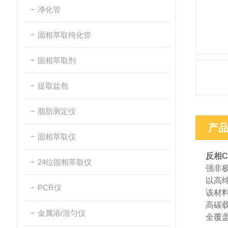
净化管
固相萃取纯化管
固相萃取剂
提取盐包
脂肪测定仪
产
固相萃取仪
反相
24位固相萃取仪
强非
以高纯
PCR仪
该材
高碳
金属浴/混匀仪
全覆