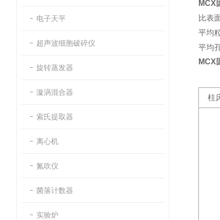
MCX
比表面
电子天平
平均粒
超声波细胞破碎仪
平均孔
MCX
旋转蒸发器
漩涡混合器
柱
索氏提取器
离心机
氮吹仪
菌落计数器
实验炉