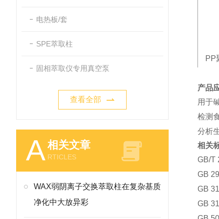
电热板/套
SPE萃取柱
PP
固相萃取仪专用真空泵
产品
查看全部
用于
检测
分析
A
相关文章
相关
RTICLES
GB/
GB 
WAX弱阴离子交换萃取柱在复杂基质
GB 
净化中大放异彩
GB 
GB 