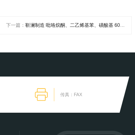
下一篇：
靳澜制造 吡咯烷酮、二乙烯基苯、磺酸基 60mg，3mL 50支/盒 孔径70Å
传真：FAX