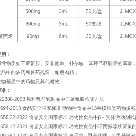
500mg
3mL
50
支/盒
JLMCX
600mg
3mL
50
支/盒
JLMCX
聚丙烯
90mg
6mL
30
支/盒
JLMCX
150mg
6mL
30
支/盒
JLMCX
应用：
200mg
6mL
30
支/盒
JLMCX
碱性物质如三聚氰胺、安非他命、扑尔敏、苯环己哌啶等的萃取
食品中的农药和兽药残留，如瘦肉精；
250mg
6mL
30
支/盒
JLMCX
生物基质中的药物及其代谢物；
500mg
6mL
30
支/盒
JLMCX
标准：
500mg
12mL
20
支/盒
JLMCX
T 22388-2008 原料乳与乳制品中三聚氰胺检测方法
29694-2013 食品安全国家标准 动物性食品中13种磺胺类药物
1000mg
12mL
20
支/盒
JLMCX
31658.22-2022 食品安全国家标准 动物性食品中β－受体激动
1000mg
20mL
20
支/盒
JLMCX
31658.12-2021 食品安全国家标准 动物性食品中环丙氨嗪残留
5009.282-2020 食品安全国家标准 食品中1-甲基咪唑、2-甲基
注：其他规格和性质吸附剂可定制，按需填充！