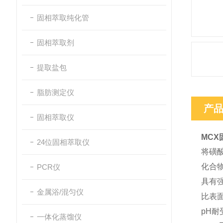
固相萃取纯化管
固相萃取剂
提取盐包
脂肪测定仪
产
固相萃取仪
MCX
24位固相萃取仪
将磺
化合
PCR仪
具有
金属浴/混匀仪
比表
pH耐
一体化蒸馏仪