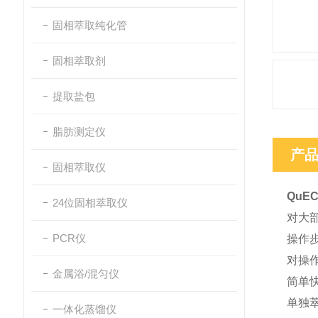
固相萃取纯化管
固相萃取剂
提取盐包
脂肪测定仪
产
固相萃取仪
QuE
24位固相萃取仪
对大
PCR仪
操作
对操
金属浴/混匀仪
简单
单独
一体化蒸馏仪