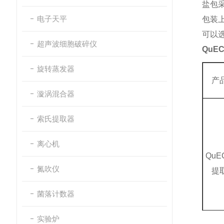
盐包
电子天平
包装
可以
超声波细胞破碎仪
QuE
旋转蒸发器
产
漩涡混合器
索氏提取器
离心机
QuE
氮吹仪
提
菌落计数器
实验炉