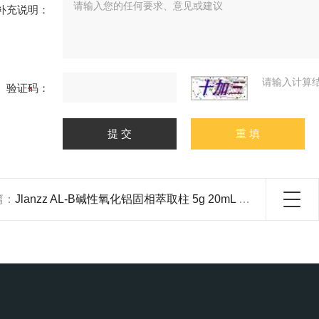
补充说明：
请输入计算
验证码：
篇：
Jlanzz AL-B碱性氧化铝固相萃取柱 5g 20mL 20支 盒 ⻝品叶⻩素检测分析