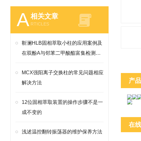
A
相关文章
RTICLES
靳澜HLB固相萃取小柱的应用案例及
在双酚A与邻苯二甲酸酯富集检测的
操作要点
MCX强阳离子交换柱的常见问题相应
产
解决方法
12位固相萃取装置的操作步骤不是一
成不变的
在
浅述温控翻转振荡器的维护保养方法