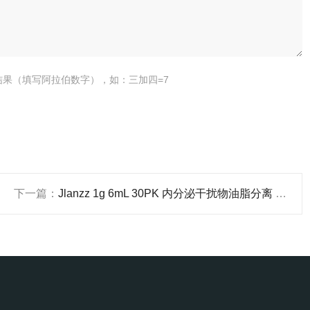
结果（填写阿拉伯数字），如：三加四=7
下一篇：
Jlanzz 1g 6mL 30PK 内分泌干扰物油脂分离 florisil固相萃取柱