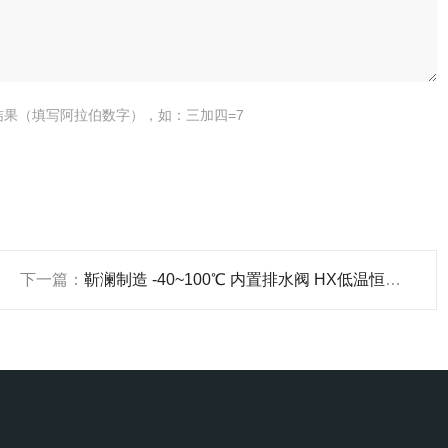
结果（填写阿拉伯数字），如：三加四=7
下一篇：
靳澜制造 -40~100℃ 内置排水阀 HX低温恒温循环器 DC-3020