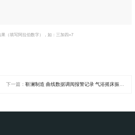
结果（填写阿拉伯数字），如：三加四=7
下一篇：
靳澜制造 曲线数据调阅报警记录 气浴摇床振荡器 4~60℃