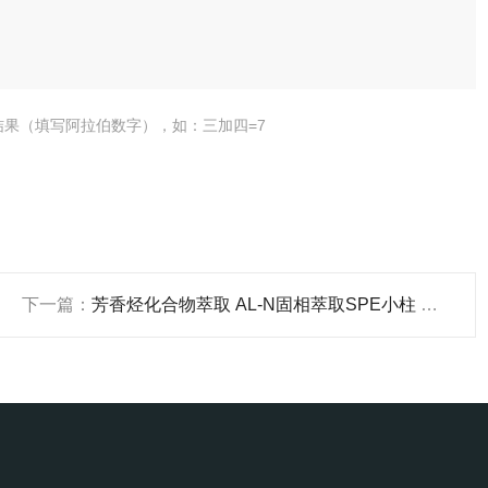
结果（填写阿拉伯数字），如：三加四=7
下一篇：
芳香烃化合物萃取 AL-N固相萃取SPE小柱 中性氧化铝 三氧化二铝 产品关键词:中性氧化铝SPE小柱