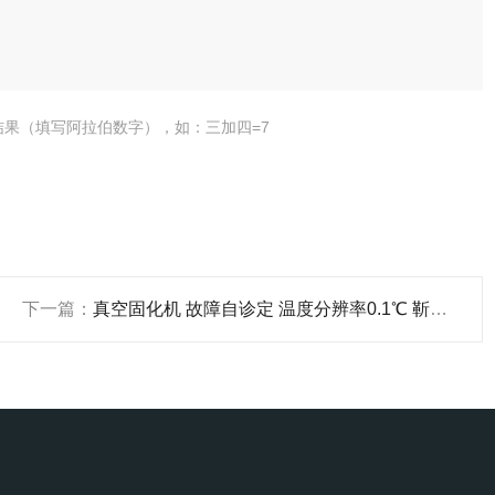
结果（填写阿拉伯数字），如：三加四=7
下一篇：
真空固化机 故障自诊定 温度分辨率0.1℃ 靳澜制造