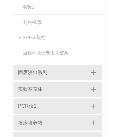
实验炉
电热板/套
SPE萃取柱
固相萃取仪专用真空泵
固废浸出系列
实验室箱体
PCR仪1
摇床培养箱