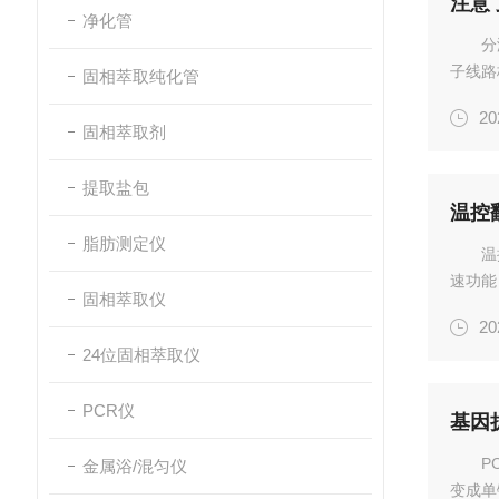
净化管
分
子线路
固相萃取纯化管
而产生
20
动，分
固相萃取剂
电磁力.
提取盐包
温控
脂肪测定仪
温
速功能
固相萃取仪
荡。箱
20
化仪器
24位固相萃取仪
动...
PCR仪
基因
P
金属浴/混匀仪
变成单