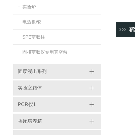
实验炉
电热板/套
靳澜制
SPE萃取柱
固相萃取仪专用真空泵
固废浸出系列
实验室箱体
PCR仪1
摇床培养箱